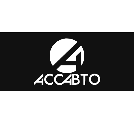
Контакты
+7 (351) 776-49-
91
tkass74@internet.ru
Челябинск, ​Академика Макеева,
36, офис 25
Каталог
Магазин
Помощь
Вопросы и ответы
Доставка и оплата
Обмен и
возврат
Политика конфиденциальности