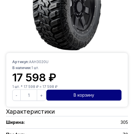
Артикул:
AAH3020U
В наличии:
1
шт.
17 598
₽
1
шт. *
17 598
₽ =
17 598
₽
В корзину
-
+
Характеристики
Ширина
:
305