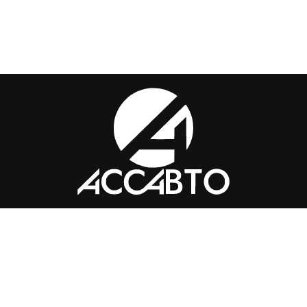
Контакты
+7 (351) 776-49-
91
tkass74@internet.ru
Челябинск, ​Академика Макеева,
36, офис 25
Каталог
Магазин
Помощь
Вопросы и ответы
Доставка и оплата
Обмен и
возврат
Политика конфиденциальности