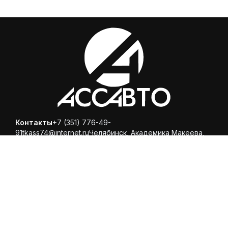
Контакты
+7 (351) 776-49-
91
tkass74@internet.ru
Челябинск, ​Академика Макеева,
36, офис 25
Каталог
Магазин
Помощь
Вопросы и ответы
Доставка и оплата
Обмен и
возврат
Политика конфиденциальности
© 2025 ООО «Торговая компания Ариспецсити 74» -
купить шины и диски онлайн с бесплатной доставкой в