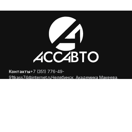
Контакты
+7 (351) 776-49-
91
tkass74@internet.ru
Челябинск, ​Академика Макеева,
36, офис 25
Каталог
Магазин
Помощь
Вопросы и ответы
Доставка и оплата
Обмен и
возврат
Политика конфиденциальности
© 2025 ООО «Торговая компания Ариспецсити 74» -
купить шины и диски онлайн с бесплатной доставкой в