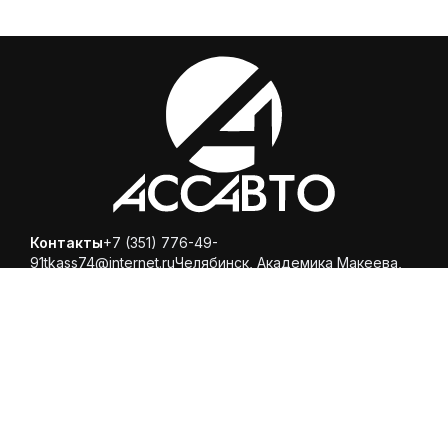
Контакты
+7 (351) 776-49-
91
tkass74@internet.ru
Челябинск, ​Академика Макеева,
36, офис 25
Каталог
Магазин
Помощь
Вопросы и ответы
Доставка и оплата
Обмен и
возврат
Политика конфиденциальности
© 2025 ООО «Торговая компания Ариспецсити 74» -
купить шины и диски онлайн с бесплатной доставкой в