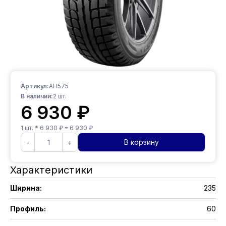
Артикул:
AH575
В наличии:
2
шт.
6 930
₽
1
шт. *
6 930
₽ =
6 930
₽
В корзину
-
+
Характеристики
Ширина
:
235
Профиль
:
60