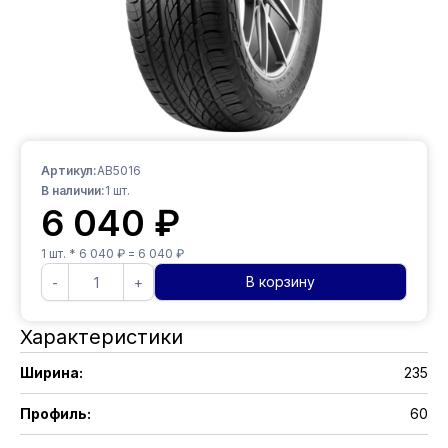
Артикул:
AB5016
В наличии:
1
шт.
6 040
₽
1
шт. *
6 040
₽ =
6 040
₽
В корзину
-
+
Характеристики
Ширина
:
235
Профиль
:
60