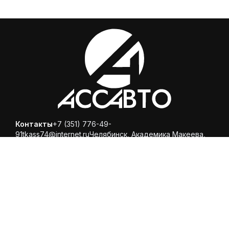
Контакты
+7 (351) 776-49-
91
tkass74@internet.ru
Челябинск, ​Академика Макеева,
36, офис 25
Каталог
Магазин
Помощь
Вопросы и ответы
Доставка и оплата
Обмен и
возврат
Политика конфиденциальности
© 2025 ООО «Торговая компания Ариспецсити 74» -
купить шины и диски онлайн с бесплатной доставкой в