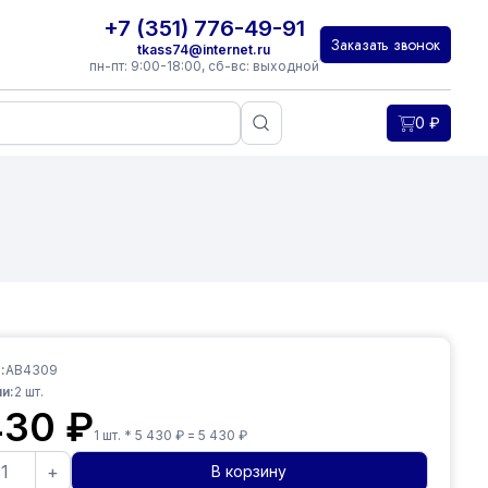
+7 (351) 776-49-91
Заказать звонок
tkass74@internet.ru
пн-пт: 9:00-18:00, сб-вс: выходной
0
₽
:
AB4309
и:
2
шт.
430
₽
1
шт. *
5 430
₽ =
5 430
₽
+
В корзину