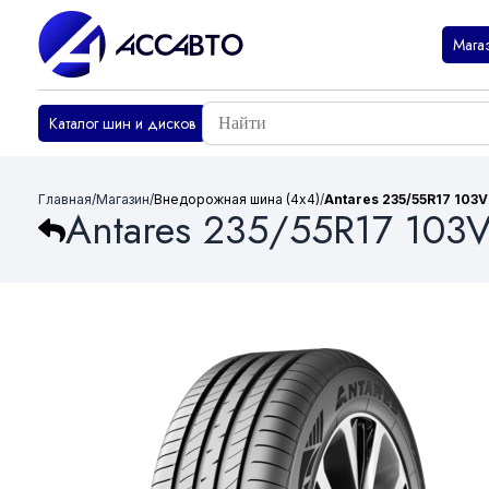
Мага
Каталог шин и дисков
Главная
/
Магазин
/
Внедорожная шина (4х4)
/
Antares 235/55R17 103V
Antares 235/55R17 103V