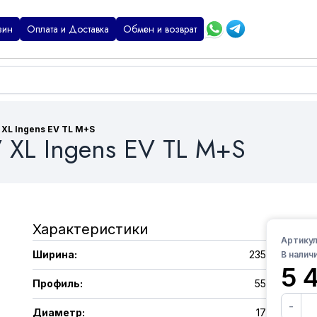
зин
Оплата и Доставка
Обмен и возврат
 XL Ingens EV TL M+S
 XL Ingens EV TL M+S
Характеристики
Артикул
Ширина
:
235
В наличи
5 
Профиль
:
55
-
Диаметр
:
17