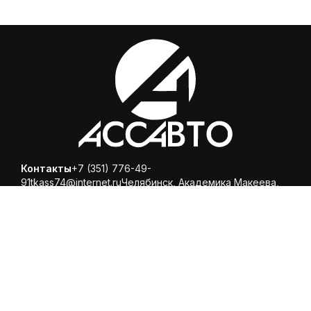
Контакты
+7 (351) 776-49-
91
tkass74@internet.ru
Челябинск, ​Академика Макеева,
36, офис 25
Каталог
Магазин
Помощь
Вопросы и ответы
Доставка и оплата
Обмен и
возврат
Политика конфиденциальности
© 2025 ООО «Торговая компания Ариспецсити 74» -
купить шины и диски онлайн с бесплатной доставкой в