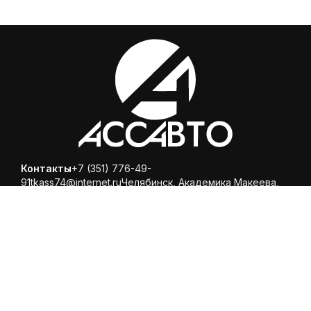
Контакты
+7 (351) 776-49-
91
tkass74@internet.ru
Челябинск, ​Академика Макеева,
36, офис 25
Каталог
Магазин
Помощь
Вопросы и ответы
Доставка и оплата
Обмен и
возврат
Политика конфиденциальности
© 2025 ООО «Торговая компания Ариспецсити 74» -
купить шины и диски онлайн с бесплатной доставкой в