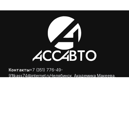
Контакты
+7 (351) 776-49-
91
tkass74@internet.ru
Челябинск, ​Академика Макеева,
36, офис 25
Каталог
Магазин
Помощь
Вопросы и ответы
Доставка и оплата
Обмен и
возврат
Политика конфиденциальности
© 2025 ООО «Торговая компания Ариспецсити 74» -
купить шины и диски онлайн с бесплатной доставкой в