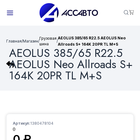
AEOLUS 385/65 R22.5 AEOLUS Neo
Грузовая
Главная
/
Магазин
/
/
шина
Allroads S+ 164K 20PR TL M+S
AEOLUS 385/65 R22.5
AEOLUS Neo Allroads S+
164K 20PR TL M+S
Артикул:
1380478104
0
0
₽