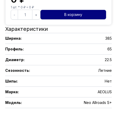
1
шт. *
0
₽ =
0
₽
В корзину
-
+
Характеристики
Ширина
:
385
Профиль
:
65
Диаметр
:
22.5
Сезонность
:
Летние
Шипы
:
Нет
Марка
:
AEOLUS
Модель
:
Neo Allroads S+