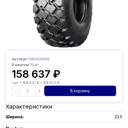
Артикул:
1380629948
В наличии:
10
шт.
158 637
₽
1
шт. *
158 637
₽ =
158 637
₽
В корзину
-
+
Характеристики
Ширина
:
23.5