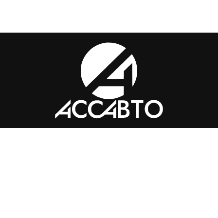
Контакты
+7 (351) 776-49-
91
tkass74@internet.ru
Челябинск, ​Академика Макеева,
36, офис 25
Каталог
Магазин
Помощь
Вопросы и ответы
Доставка и оплата
Обмен и
возврат
Политика конфиденциальности