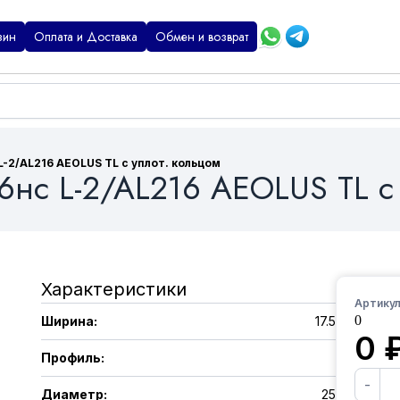
зин
Оплата и Доставка
Обмен и возврат
L-2/AL216 AEOLUS TL с уплот. кольцом
6нс L-2/AL216 AEOLUS TL с 
Характеристики
Артикул
0
Ширина
:
17.5
0
Профиль
:
-
Диаметр
:
25