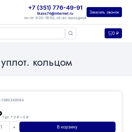
+7 (351) 776-49-91
Заказать звонок
tkass74@internet.ru
пн-пт: 9:00-18:00, сб-вс: выходной
0
₽
уплот. кольцом
:
1380349564
₽
1
шт. *
0
₽ =
0
₽
+
В корзину