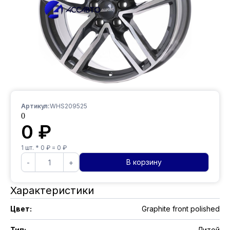
Артикул:
WHS209525
0
0
₽
1
шт. *
0
₽ =
0
₽
В корзину
-
+
Характеристики
Цвет
:
Graphite front polished
Тип
:
Литой