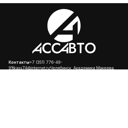
Контакты
+7 (351) 776-49-
91
tkass74@internet.ru
Челябинск, ​Академика Макеева,
36, офис 25
Каталог
Магазин
Помощь
Вопросы и ответы
Доставка и оплата
Обмен и
возврат
Политика конфиденциальности
© 2025 ООО «Торговая компания Ариспецсити 74» -
купить шины и диски онлайн с бесплатной доставкой в
Челябинске!