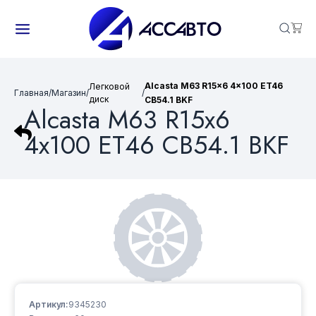
Alcasta M63 R15x6 4x100 ET46
Легковой
Главная
/
Магазин
/
/
диск
CB54.1 BKF
Alcasta M63 R15x6
4x100 ET46 CB54.1 BKF
Артикул:
9345230