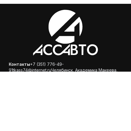
Контакты
+7 (351) 776-49-
91
tkass74@internet.ru
Челябинск, ​Академика Макеева,
36, офис 25
Каталог
Магазин
Помощь
Вопросы и ответы
Доставка и оплата
Обмен и
возврат
Политика конфиденциальности
© 2025 ООО «Торговая компания Ариспецсити 74» -
купить шины и диски онлайн с бесплатной доставкой в
Челябинске!