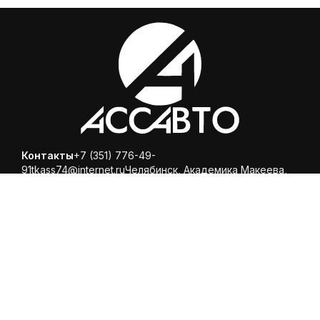
Контакты
+7 (351) 776-49-
91
tkass74@internet.ru
Челябинск, ​Академика Макеева,
36, офис 25
Каталог
Магазин
Помощь
Вопросы и ответы
Доставка и оплата
Обмен и
возврат
Политика конфиденциальности
© 2025 ООО «Торговая компания Ариспецсити 74» -
купить шины и диски онлайн с бесплатной доставкой в
Челябинске!