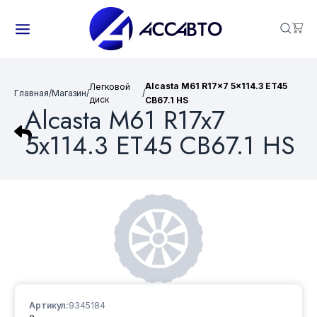
Alcasta M61 R17x7 5x114.3 ET45
Легковой
Главная
/
Магазин
/
/
диск
CB67.1 HS
Alcasta M61 R17x7
5x114.3 ET45 CB67.1 HS
Артикул:
9345184