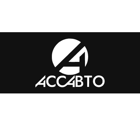
Контакты
+7 (351) 776-49-
91
tkass74@internet.ru
Челябинск, ​Академика Макеева,
36, офис 25
Каталог
Магазин
Помощь
Вопросы и ответы
Доставка и оплата
Обмен и
возврат
Политика конфиденциальности