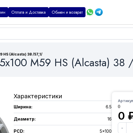
зин
Оплата и Доставка
Обмен и возврат
HS (Alcasta) 38 /57,1/
5x100 M59 HS (Alcasta) 38 /
Характеристики
Артикул
0
Ширина
:
6.5
0
Диаметр
:
16
-
PCD
:
5x100