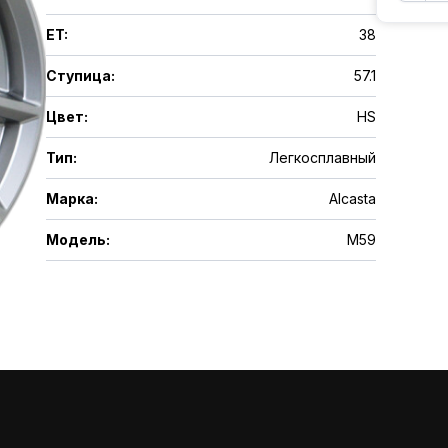
ET
:
38
Ступица
:
57.1
Цвет
:
HS
Тип
:
Легкосплавный
Марка
:
Alcasta
Модель
:
M59