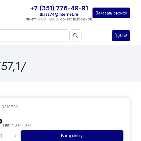
+7 (351) 776-49-91
Заказать звонок
tkass74@internet.ru
пн-пт: 9:00-18:00, сб-вс: выходной
0
₽
57,1/
:
9319739
₽
1
шт. *
0
₽ =
0
₽
+
В корзину