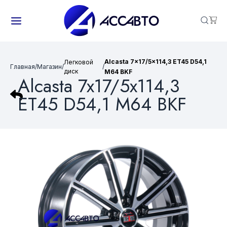
Alcasta 7x17/5x114,3 ET45 D54,1
Легковой
Главная
/
Магазин
/
/
диск
M64 BKF
Alcasta 7x17/5x114,3
ET45 D54,1 M64 BKF