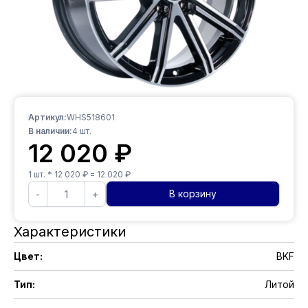
Артикул:
WHS518601
В наличии:
4
шт.
12 020
₽
1
шт. *
12 020
₽ =
12 020
₽
В корзину
-
+
Характеристики
Цвет
:
BKF
Тип
:
Литой