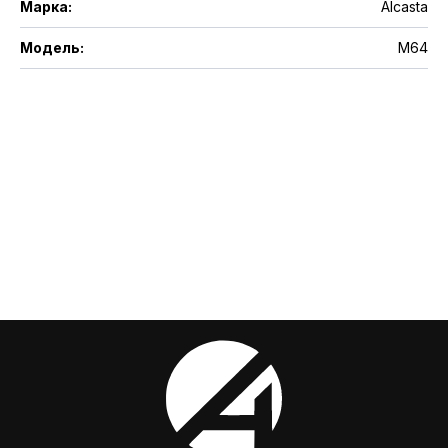
Марка
:
Alcasta
Модель
:
M64