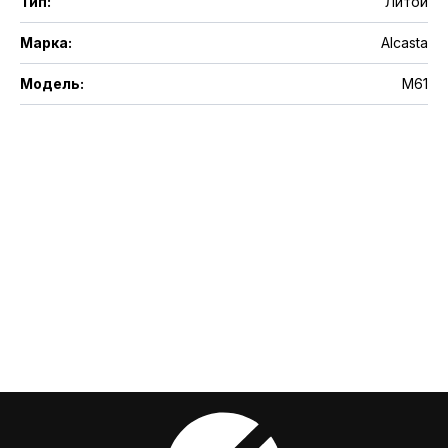
Тип
:
Литой
Марка
:
Alcasta
Модель
:
M61