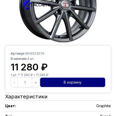
Артикул:
WHS523576
В наличии:
4
шт.
11 280
₽
1
шт. *
11 280
₽ =
11 280
₽
В корзину
-
+
Характеристики
Цвет
:
Graphite