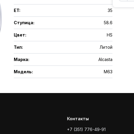
ET
:
35
Ступица
:
58.6
Цвет
:
HS
Тип
:
Литой
Марка
:
Alcasta
Модель
:
M63
Контакты
+7 (351) 776-49-91