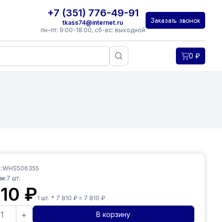
+7 (351) 776-49-91
Заказать звонок
tkass74@internet.ru
пн-пт: 9:00-18:00, сб-вс: выходной
0
₽
:
WHS506355
и:
7
шт.
810
₽
1
шт. *
7 810
₽ =
7 810
₽
+
В корзину