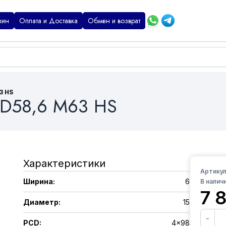
зин
Оплата и Доставка
Обмен и возврат
3 HS
5 D58,6 M63 HS
Характеристики
Артикул
Ширина
:
6
В наличи
7 
Диаметр
:
15
-
PCD
:
4x98