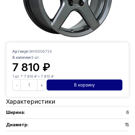
Артикул:
WHS506724
В наличии:
5
шт.
7 810
₽
1
шт. *
7 810
₽ =
7 810
₽
В корзину
-
+
Характеристики
Ширина
:
6
Диаметр
:
15