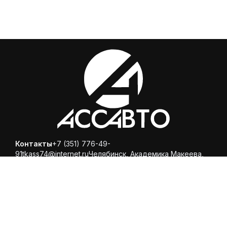
Контакты
+7 (351) 776-49-
91
tkass74@internet.ru
Челябинск, ​Академика Макеева,
36, офис 25
Каталог
Магазин
Помощь
Вопросы и ответы
Доставка и оплата
Обмен и
возврат
Политика конфиденциальности