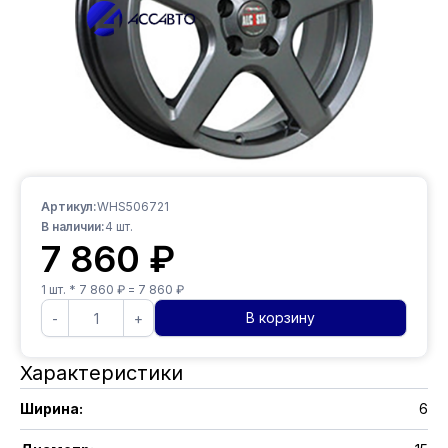
Артикул:
WHS506721
В наличии:
4
шт.
7 860
₽
1
шт. *
7 860
₽ =
7 860
₽
В корзину
-
+
Характеристики
Ширина
:
6