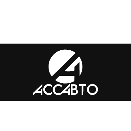
Контакты
+7 (351) 776-49-
91
tkass74@internet.ru
Челябинск, ​Академика Макеева,
36, офис 25