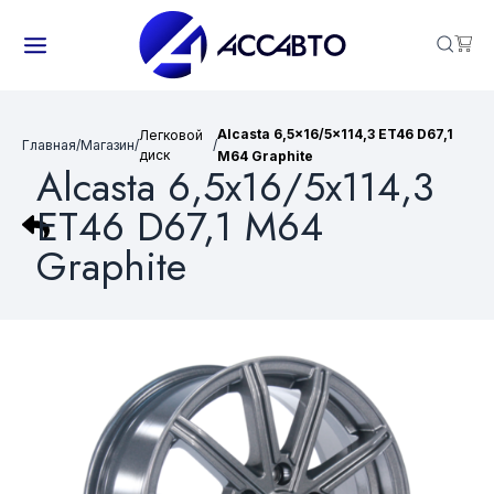
Alcasta 6,5x16/5x114,3 ET46 D67,1
Легковой
Главная
/
Магазин
/
/
диск
M64 Graphite
Alcasta 6,5x16/5x114,3
ET46 D67,1 M64
Graphite