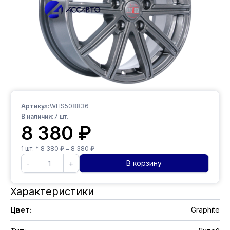
Артикул:
WHS508836
В наличии:
7
шт.
8 380
₽
1
шт. *
8 380
₽ =
8 380
₽
В корзину
-
+
Характеристики
Цвет
:
Graphite