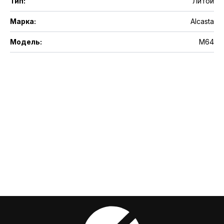
Тип
:
Литой
Марка
:
Alcasta
Модель
:
M64