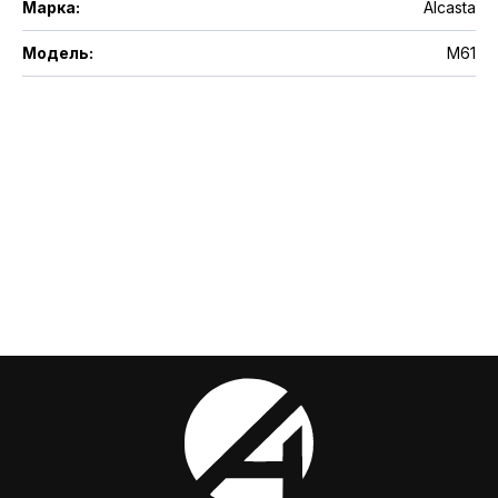
Марка
:
Alcasta
Модель
:
M61