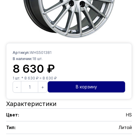
Артикул:
WHS501381
В наличии:
18
шт.
8 630
₽
1
шт. *
8 630
₽ =
8 630
₽
В корзину
-
+
Характеристики
Цвет
:
HS
Тип
:
Литой