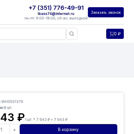
+7 (351) 776-49-91
Заказать звонок
tkass74@internet.ru
пн-пт: 9:00-18:00, сб-вс: выходной
0
₽
:
WHS501376
и:
8
шт.
943
₽
1
шт. *
7 943
₽ =
7 943
₽
+
В корзину