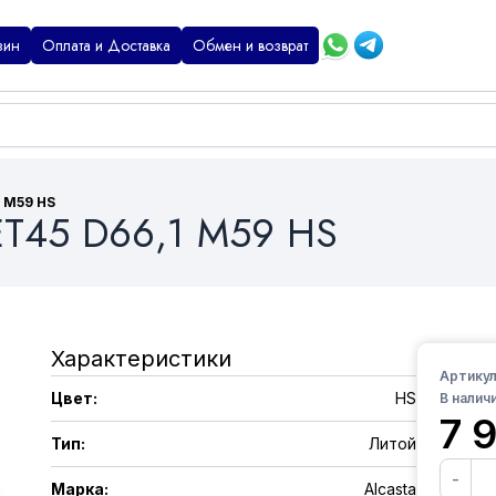
зин
Оплата и Доставка
Обмен и возврат
1 M59 HS
 ET45 D66,1 M59 HS
Характеристики
Артикул
Цвет
:
HS
В наличи
7 
Тип
:
Литой
-
Марка
:
Alcasta