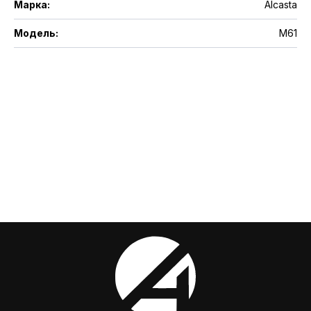
Марка
:
Alcasta
Модель
:
M61