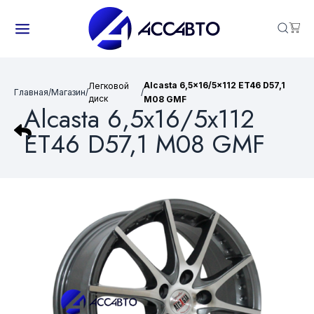
Alcasta 6,5x16/5x112 ET46 D57,1
Легковой
Главная
/
Магазин
/
/
диск
M08 GMF
Alcasta 6,5x16/5x112
ET46 D57,1 M08 GMF