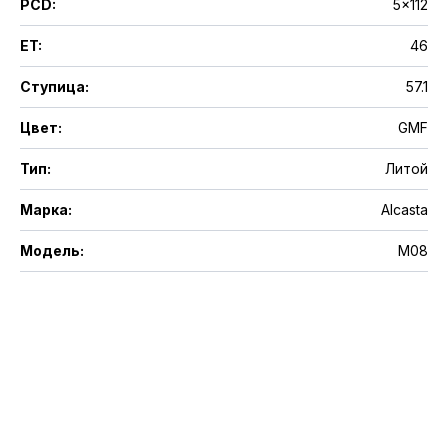
PCD
:
5x112
ET
:
46
Ступица
:
57.1
Цвет
:
GMF
Тип
:
Литой
Марка
:
Alcasta
Модель
:
M08