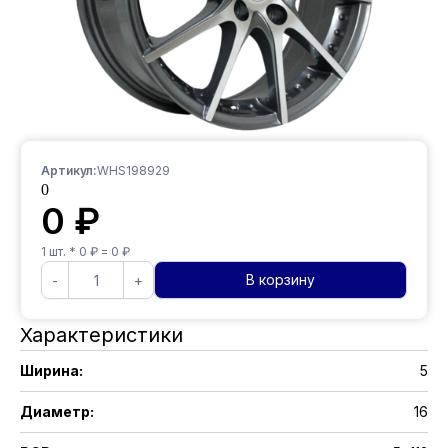
Артикул:
WHS198929
0
0
₽
1
шт. *
0
₽ =
0
₽
В корзину
-
+
Характеристики
Ширина
:
5
Диаметр
:
16