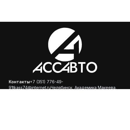
Контакты
+7 (351) 776-49-
91
tkass74@internet.ru
Челябинск, ​Академика Макеева,
36, офис 25
Каталог
Магазин
Помощь
Вопросы и ответы
Доставка и оплата
Обмен и
возврат
Политика конфиденциальности