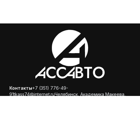
Контакты
+7 (351) 776-49-
91
tkass74@internet.ru
Челябинск, ​Академика Макеева,
36, офис 25
Каталог
Магазин
Помощь
Вопросы и ответы
Доставка и оплата
Обмен и
возврат
Политика конфиденциальности