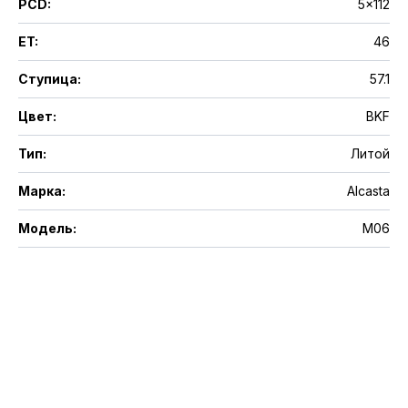
PCD
:
5x112
ET
:
46
Ступица
:
57.1
Цвет
:
BKF
Тип
:
Литой
Марка
:
Alcasta
Модель
:
M06