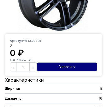
Артикул:
WHS508795
0
0
₽
1
шт. *
0
₽ =
0
₽
В корзину
-
+
Характеристики
Ширина
:
5
Диаметр
:
16