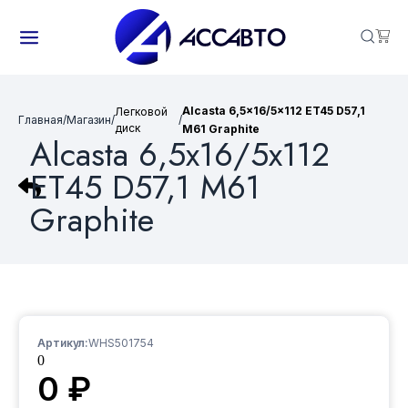
Alcasta 6,5x16/5x112 ET45 D57,1
Легковой
Главная
/
Магазин
/
/
диск
M61 Graphite
Alcasta 6,5x16/5x112
ET45 D57,1 M61
Graphite
Артикул:
WHS501754
0
0
₽