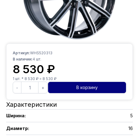
Артикул:
WHS520313
В наличии:
4
шт.
8 530
₽
1
шт. *
8 530
₽ =
8 530
₽
В корзину
-
+
Характеристики
Ширина
:
5
Диаметр
:
16