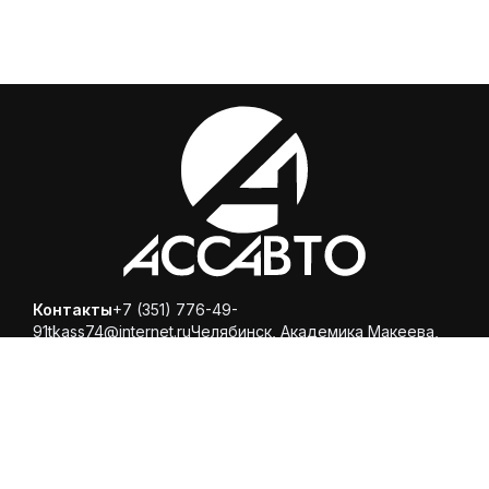
Контакты
+7 (351) 776-49-
91
tkass74@internet.ru
Челябинск, ​Академика Макеева,
36, офис 25
Каталог
Магазин
Помощь
Вопросы и ответы
Доставка и оплата
Обмен и
возврат
Политика конфиденциальности