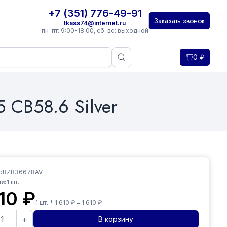
+7 (351) 776-49-91
Заказать звонок
tkass74@internet.ru
пн-пт: 9:00-18:00, сб-вс: выходной
0
₽
 CB58.6 Silver
:
RZB36678AV
и:
1
шт.
610
₽
1
шт. *
1 610
₽ =
1 610
₽
+
В корзину