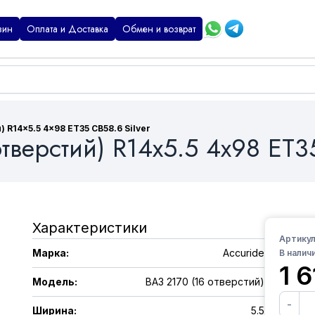
зин
Оплата и Доставка
Обмен и возврат
 R14x5.5 4x98 ET35 CB58.6 Silver
тверстий) R14x5.5 4x98 ET35
Характеристики
Артикул
Марка
:
Accuride
В наличи
1 
Модель
:
ВАЗ 2170 (16 отверстий)
-
Ширина
:
5.5