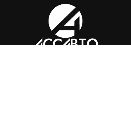
Контакты
+7 (351) 776-49-
91
tkass74@internet.ru
Челябинск, ​Академика Макеева,
36, офис 25
Каталог
Магазин
Помощь
Вопросы и ответы
Доставка и оплата
Обмен и
возврат
Политика конфиденциальности
© 2025 ООО «Торговая компания Ариспецсити 74» -
купить шины и диски онлайн с бесплатной доставкой в
Челябинске!