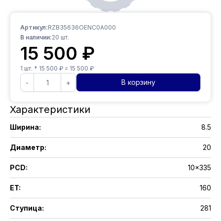
Артикул:
RZB35636OENC0A000
В наличии:
20
шт.
15 500
₽
1
шт. *
15 500
₽ =
15 500
₽
В корзину
-
+
Характеристики
Ширина
:
8.5
Диаметр
:
20
PCD
:
10x335
ET
:
160
Ступица
:
281