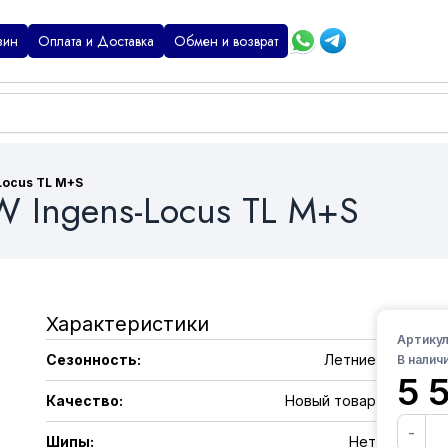
зин
Оплата и Доставка
Обмен и возврат
Locus TL M+S
W Ingens-Locus TL M+S
Характеристики
Артикул
Сезонность
:
Летние
В наличи
5 
Качество
:
Новый товар
-
Шипы
:
Нет