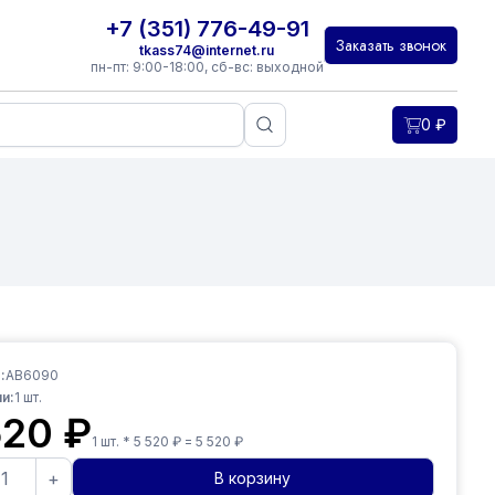
+7 (351) 776-49-91
Заказать звонок
tkass74@internet.ru
пн-пт: 9:00-18:00, сб-вс: выходной
0
₽
:
AB6090
и:
1
шт.
520
₽
1
шт. *
5 520
₽ =
5 520
₽
+
В корзину