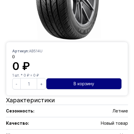
Артикул:
AB514U
0
0
₽
1
шт. *
0
₽ =
0
₽
В корзину
-
+
Характеристики
Сезонность
:
Летние
Качество
:
Новый товар