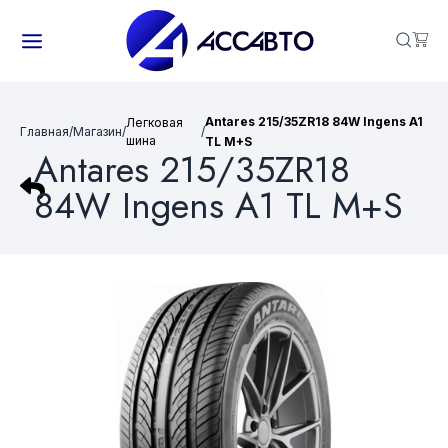
Antares 215/35ZR18 84W Ingens A1
Легковая
Главная
/
Магазин
/
/
шина
TL M+S
Antares 215/35ZR18
84W Ingens A1 TL M+S