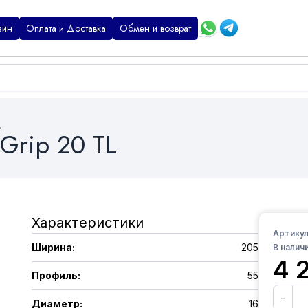
зин
Оплата и Доставка
Обмен и возврат
L
Grip 20 TL
Характеристики
Артикул
Ширина
:
205
В наличи
4 
Профиль
:
55
-
Диаметр
:
16