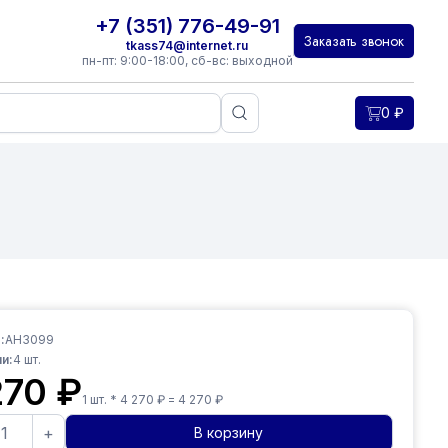
+7 (351) 776-49-91
Заказать звонок
tkass74@internet.ru
пн-пт: 9:00-18:00, сб-вс: выходной
0
₽
:
AH3099
и:
4
шт.
270
₽
1
шт. *
4 270
₽ =
4 270
₽
+
В корзину