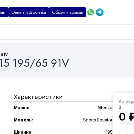
зин
Оплата и Доставка
Обмен и возврат
 91V
R15 195/65 91V
Характеристики
Артикул
0
Марка
:
Altenzo
0
Модель
:
Sports Equator
-
Ширина
:
195