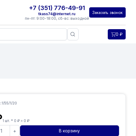
+7 (351) 776-49-91
Заказать звонок
tkass74@internet.ru
пн-пт: 9:00-18:00, сб-вс: выходной
0
₽
:
1/55/1/20
₽
1
шт. *
0
₽ =
0
₽
+
В корзину